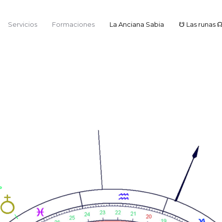
Servicios
Formaciones
La Anciana Sabia
☋ Las runas 